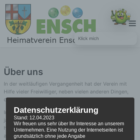
Skip
to
content
Klick mich
Über uns
In der weitläufigen Vergangenheit hat der Verein mit
Hilfe vieler Freiwilliger, neben vielen anderen Dingen,
das
Heimatmuseum
aufgebaut.
Datenschutzerklärung
In regelmäßig wiederkehrenden Arbeiten im
Stand: 12.04.2023
jahreszeitlichen Ablauf wird Ensch, soweit möglich,
Wir freuen uns sehr über Ihr Interesse an unserem
herausgeputzt.
Fahnen
werden zur Saison
Unternehmen. Eine Nutzung der Internetseiten ist
aufgezogen,
Sitzbänke
freigeschnitten und montiert,
grundsätzlich ohne jede Angabe