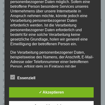
personenbezogener Daten möglich. Sofern eine
die
Wanderwege
in Patenschaften instand
betroffene Person besondere Services unseres
gehalten.
Hinweistafeln im Ort
geben Wanderern
Unternehmens über unsere Internetseite in
Anhalt zum Wegeverlauf. Ein Highlight ist die jährliche
Anspruch nehmen möchte, könnte jedoch eine
Organisation und Ausrichtung der
Osterwanderung
mit
Verarbeitung personenbezogener Daten
erforderlich werden. Ist die Verarbeitung
überregionaler Beteiligung.
personenbezogener Daten erforderlich und
besteht für eine solche Verarbeitung keine
Die Neueinrichtung von
Rastplätzen
für Radfahrer und
gesetzliche Grundlage, holen wir generell eine
Wanderer an beiden Ortsenden und die Installation
Einwilligung der betroffenen Person ein.
der
Panoramaliege
mit 2 Sitzbänken „auf Hock“ wurde
Die Verarbeitung personenbezogener Daten,
in diesem Jahr gestemmt. Auch
beispielsweise des Namens, der Anschrift, E-Mail-
unser
Sauerbrunnen
wurde in diesem Jahr gereinigt,
Adresse oder Telefonnummer einer betroffenen
renoviert, und mit komplett neuen Sitzmöbeln
Person, erfolgt stets im Einklang mit der
versehen.
Datenschutz-Grundverordnung und in
Übereinstimmung mit den für uns geltenden
Essenziell
Für die
Zukunft
ist, neben anderen Projekten,
landesspezifischen Datenschutzbestimmungen.
Mittels dieser Datenschutzerklärung möchte unser
die
Neuinstallation des Weinlehrpfades
als Rundweg
Unternehmen die Öffentlichkeit über Art, Umfang
zwischen Schleich und Ensch geplant. In
✓ Akzeptieren
und Zweck der von uns erhobenen, genutzten und
Zusammenarbeit mit der Gemeinde Schleich soll ein
verarbeiteten personenbezogenen Daten
moderner, informativer Wanderweg entstehen.
informieren. Ferner werden betroffene Personen