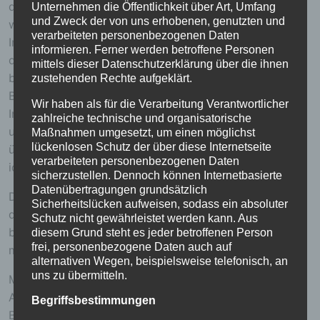
des Cookies. Sie besteht aus einer Zeichenfolge, durch
Unternehmen die Öffentlichkeit über Art, Umfang
und Zweck der von uns erhobenen, genutzten und
welche Internetseiten und Server dem konkreten
verarbeiteten personenbezogenen Daten
Internetbrowser zugeordnet werden können, in dem
informieren. Ferner werden betroffene Personen
das Cookie gespeichert wurde. Dies ermöglicht es den
mittels dieser Datenschutzerklärung über die ihnen
besuchten Internetseiten und Servern, den individuellen
zustehenden Rechte aufgeklärt.
Browser der betroffenen Person von anderen
Wir haben als für die Verarbeitung Verantwortlicher
Internetbrowsern, die andere Cookies enthalten, zu
zahlreiche technische und organisatorische
unterscheiden. Ein bestimmter Internetbrowser kann
Maßnahmen umgesetzt, um einen möglichst
lückenlosen Schutz der über diese Internetseite
über die eindeutige Cookie-ID wiedererkannt und
verarbeiteten personenbezogenen Daten
identifiziert werden.
sicherzustellen. Dennoch können Internetbasierte
Datenübertragungen grundsätzlich
Durch den Einsatz von Cookies kann den Nutzern
Sicherheitslücken aufweisen, sodass ein absoluter
dieser Internetseite nutzerfreundlichere Services
Schutz nicht gewährleistet werden kann. Aus
bereitstellen, die ohne die Cookie-Setzung nicht
diesem Grund steht es jeder betroffenen Person
frei, personenbezogene Daten auch auf
möglich wären.
alternativen Wegen, beispielsweise telefonisch, an
uns zu übermitteln.
Mittels eines Cookies können die Informationen und
Angebote auf unserer Internetseite im Sinne des
Begriffsbestimmungen
Benutzers optimiert werden. Cookies ermöglichen uns,