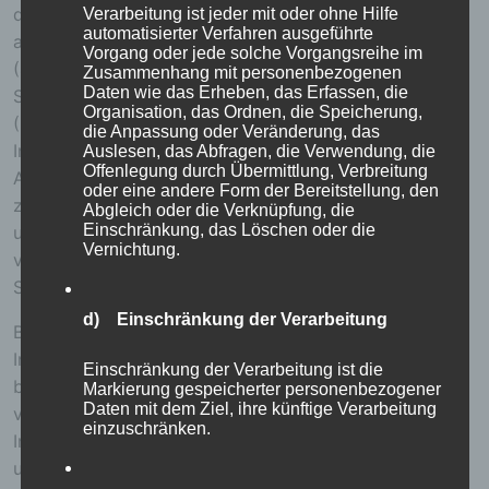
die Internetseite, von welcher ein zugreifendes System
Verarbeitung ist jeder mit oder ohne Hilfe
automatisierter Verfahren ausgeführte
auf unsere Internetseite gelangt (sogenannte Referrer),
Vorgang oder jede solche Vorgangsreihe im
(4) die Unterwebseiten, welche über ein zugreifendes
Zusammenhang mit personenbezogenen
Daten wie das Erheben, das Erfassen, die
System auf unserer Internetseite angesteuert werden,
Organisation, das Ordnen, die Speicherung,
(5) das Datum und die Uhrzeit eines Zugriffs auf die
die Anpassung oder Veränderung, das
Internetseite, (6) eine Internet-Protokoll-Adresse (IP-
Auslesen, das Abfragen, die Verwendung, die
Offenlegung durch Übermittlung, Verbreitung
Adresse), (7) der Internet-Service-Provider des
oder eine andere Form der Bereitstellung, den
zugreifenden Systems und (8) sonstige ähnliche Daten
Abgleich oder die Verknüpfung, die
Einschränkung, das Löschen oder die
und Informationen, die der Gefahrenabwehr im Falle
Vernichtung.
von Angriffen auf unsere informationstechnologischen
Systeme dienen.
d) Einschränkung der Verarbeitung
Bei der Nutzung dieser allgemeinen Daten und
Informationen ziehen wird keine Rückschlüsse auf die
Einschränkung der Verarbeitung ist die
betroffene Person. Diese Informationen werden
Markierung gespeicherter personenbezogener
Daten mit dem Ziel, ihre künftige Verarbeitung
vielmehr benötigt, um (1) die Inhalte unserer
einzuschränken.
Internetseite korrekt auszuliefern, (2) die Inhalte
unserer Internetseite sowie die Werbung für diese zu