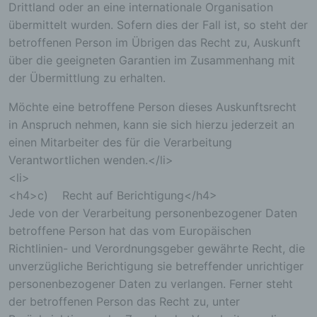
Drittland oder an eine internationale Organisation
freiwilliger Angabe personenbezogener Daten
übermittelt wurden. Sofern dies der Fall ist, so steht der
dient dem für die Verarbeitung Verantwortlichen
dazu, der betroffenen Person Inhalte oder
betroffenen Person im Übrigen das Recht zu, Auskunft
Leistungen anzubieten, die aufgrund der Natur der
über die geeigneten Garantien im Zusammenhang mit
Sache nur registrierten Benutzern angeboten
der Übermittlung zu erhalten.
werden können. Registrierten Personen steht die
Möglichkeit frei, die bei der Registrierung
Möchte eine betroffene Person dieses Auskunftsrecht
angegebenen personenbezogenen Daten
in Anspruch nehmen, kann sie sich hierzu jederzeit an
jederzeit abzuändern oder vollständig aus dem
Datenbestand des für die Verarbeitung
einen Mitarbeiter des für die Verarbeitung
Verantwortlichen löschen zu lassen.
Verantwortlichen wenden.</li>
<li>
Der für die Verarbeitung Verantwortliche erteilt
jeder betroffenen Person jederzeit auf Anfrage
<h4>c) Recht auf Berichtigung</h4>
Auskunft darüber, welche personenbezogenen
Jede von der Verarbeitung personenbezogener Daten
Daten über die betroffene Person gespeichert sind.
betroffene Person hat das vom Europäischen
Ferner berichtigt oder löscht der für die
Richtlinien- und Verordnungsgeber gewährte Recht, die
Verarbeitung Verantwortliche personenbezogene
Daten auf Wunsch oder Hinweis der betroffenen
unverzügliche Berichtigung sie betreffender unrichtiger
Person, soweit dem keine gesetzlichen
personenbezogener Daten zu verlangen. Ferner steht
Aufbewahrungspflichten entgegenstehen. Die
der betroffenen Person das Recht zu, unter
Gesamtheit der Mitarbeiter des für die Verarbeitung