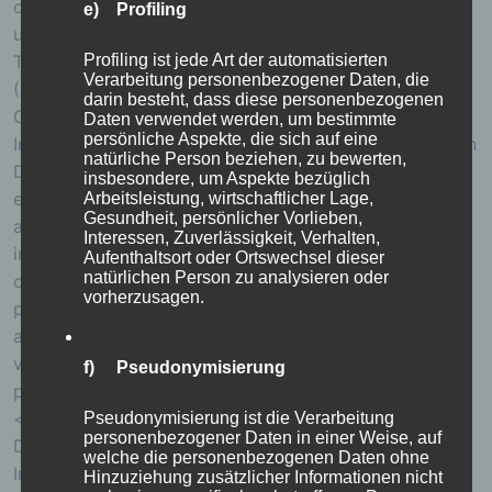
optimieren, (3) die dauerhafte Funktionsfähigkeit
e) Profiling
unserer informationstechnologischen Systeme und der
Profiling ist jede Art der automatisierten
Technik unserer Internetseite zu gewährleisten sowie
Verarbeitung personenbezogener Daten, die
(4) um Strafverfolgungsbehörden im Falle eines
darin besteht, dass diese personenbezogenen
Cyberangriffes die zur Strafverfolgung notwendigen
Daten verwendet werden, um bestimmte
persönliche Aspekte, die sich auf eine
Informationen bereitzustellen. Diese anonym erhobenen
natürliche Person beziehen, zu bewerten,
Daten und Informationen werden durch uns daher
insbesondere, um Aspekte bezüglich
einerseits statistisch und ferner mit dem Ziel
Arbeitsleistung, wirtschaftlicher Lage,
Gesundheit, persönlicher Vorlieben,
ausgewertet, den Datenschutz und die Datensicherheit
Interessen, Zuverlässigkeit, Verhalten,
in unserem Unternehmen zu erhöhen, um letztlich ein
Aufenthaltsort oder Ortswechsel dieser
natürlichen Person zu analysieren oder
optimales Schutzniveau für die von uns verarbeiteten
vorherzusagen.
personenbezogenen Daten sicherzustellen. Die
anonymen Daten der Server-Logfiles werden getrennt
von allen durch eine betroffene Person angegebenen
f) Pseudonymisierung
personenbezogenen Daten gespeichert.
<h4>Registrierung auf unserer Internetseite</h4>
Pseudonymisierung ist die Verarbeitung
personenbezogener Daten in einer Weise, auf
Die betroffene Person hat die Möglichkeit, sich auf der
welche die personenbezogenen Daten ohne
Internetseite des für die Verarbeitung Verantwortlichen
Hinzuziehung zusätzlicher Informationen nicht