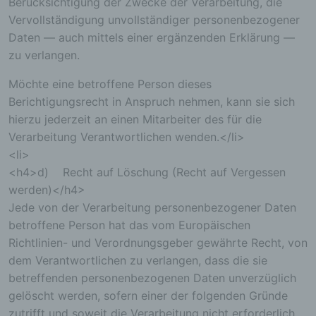
Berücksichtigung der Zwecke der Verarbeitung, die
Verantwortlichen stehen der betroffenen Person in
diesem Zusammenhang als Ansprechpartner zur
Vervollständigung unvollständiger personenbezogener
Verfügung.
Daten — auch mittels einer ergänzenden Erklärung —
zu verlangen.
Kontaktmöglichkeit über die Internetseite
Möchte eine betroffene Person dieses
Die Internetseite enthält aufgrund von gesetzlichen
Berichtigungsrecht in Anspruch nehmen, kann sie sich
Vorschriften Angaben, die eine schnelle
elektronische Kontaktaufnahme zu unserem
hierzu jederzeit an einen Mitarbeiter des für die
Unternehmen sowie eine unmittelbare
Verarbeitung Verantwortlichen wenden.</li>
Kommunikation mit uns ermöglichen, was
ebenfalls eine allgemeine Adresse der
<li>
sogenannten elektronischen Post (E-Mail-
<h4>d) Recht auf Löschung (Recht auf Vergessen
Adresse) umfasst. Sofern eine betroffene Person
werden)</h4>
per E-Mail oder über ein Kontaktformular den
Kontakt mit dem für die Verarbeitung
Jede von der Verarbeitung personenbezogener Daten
Verantwortlichen aufnimmt, werden die von der
betroffene Person hat das vom Europäischen
betroffenen Person übermittelten
personenbezogenen Daten automatisch
Richtlinien- und Verordnungsgeber gewährte Recht, von
gespeichert. Solche auf freiwilliger Basis von einer
dem Verantwortlichen zu verlangen, dass die sie
betroffenen Person an den für die Verarbeitung
betreffenden personenbezogenen Daten unverzüglich
Verantwortlichen übermittelten
personenbezogenen Daten werden für Zwecke der
gelöscht werden, sofern einer der folgenden Gründe
Bearbeitung oder der Kontaktaufnahme zur
zutrifft und soweit die Verarbeitung nicht erforderlich