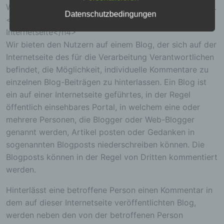
54340 Ensch
Weitergabe dieser personenbezogenen Daten an Dritte.
Datenschutzbedingungen
<h4>Kommentarfunktion im Blog auf der
Deutschland
Internetseite</h4>
E-Mail: info@heimatverein-ensch.de
Wir bieten den Nutzern auf einem Blog, der sich auf der
Cookies / SessionStorage / LocalStorage
Internetseite des für die Verarbeitung Verantwortlichen
befindet, die Möglichkeit, individuelle Kommentare zu
Die Internetseiten verwenden teilweise so
einzelnen Blog-Beiträgen zu hinterlassen. Ein Blog ist
genannte Cookies, LocalStorage und
ein auf einer Internetseite geführtes, in der Regel
SessionStorage. Dies dient dazu, unser Angebot
nutzerfreundlicher, effektiver und sicherer zu
öffentlich einsehbares Portal, in welchem eine oder
machen. Local Storage und SessionStorage ist
mehrere Personen, die Blogger oder Web-Blogger
eine Technologie, mit welcher ihr Browser Daten
genannt werden, Artikel posten oder Gedanken in
auf Ihrem Computer oder mobilen Gerät
abspeichert. Cookies sind Textdateien, welche
sogenannten Blogposts niederschreiben können. Die
über einen Internetbrowser auf einem
Blogposts können in der Regel von Dritten kommentiert
Computersystem abgelegt und gespeichert
werden.
werden. Sie können die Verwendung von Cookies,
LocalStorage und SessionStorage durch
entsprechende Einstellung in Ihrem Browser
Hinterlässt eine betroffene Person einen Kommentar in
verhindern.
dem auf dieser Internetseite veröffentlichten Blog,
Zahlreiche Internetseiten und Server verwenden
werden neben den von der betroffenen Person
Cookies. Viele Cookies enthalten eine sogenannte