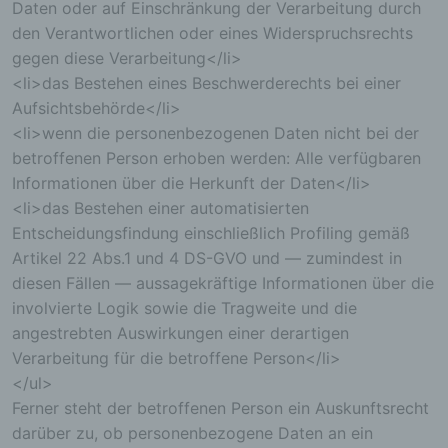
Auftragsverarbeiter, beispielsweise einen
Daten oder auf Einschränkung der Verarbeitung durch
Paketdienstleister, veranlassen, der die
den Verantwortlichen oder eines Widerspruchsrechts
personenbezogenen Daten ebenfalls
ausschließlich für eine interne Verwendung, die
gegen diese Verarbeitung</li>
dem für die Verarbeitung Verantwortlichen
<li>das Bestehen eines Beschwerderechts bei einer
zuzurechnen ist, nutzt.
Aufsichtsbehörde</li>
Durch eine Registrierung auf der Internetseite des
für die Verarbeitung Verantwortlichen wird ferner
<li>wenn die personenbezogenen Daten nicht bei der
die vom Internet-Service-Provider (ISP) der
betroffenen Person erhoben werden: Alle verfügbaren
betroffenen Person vergebene IP-Adresse, das
Informationen über die Herkunft der Daten</li>
Datum sowie die Uhrzeit der Registrierung
<li>das Bestehen einer automatisierten
gespeichert. Die Speicherung dieser Daten erfolgt
vor dem Hintergrund, dass nur so der Missbrauch
Entscheidungsfindung einschließlich Profiling gemäß
unserer Dienste verhindert werden kann, und
Artikel 22 Abs.1 und 4 DS-GVO und — zumindest in
diese Daten im Bedarfsfall ermöglichen,
diesen Fällen — aussagekräftige Informationen über die
begangene Straftaten aufzuklären. Insofern ist die
involvierte Logik sowie die Tragweite und die
Speicherung dieser Daten zur Absicherung des für
die Verarbeitung Verantwortlichen erforderlich.
angestrebten Auswirkungen einer derartigen
Eine Weitergabe dieser Daten an Dritte erfolgt
Verarbeitung für die betroffene Person</li>
grundsätzlich nicht, sofern keine gesetzliche
</ul>
Pflicht zur Weitergabe besteht oder die Weitergabe
Ferner steht der betroffenen Person ein Auskunftsrecht
der Strafverfolgung dient.
darüber zu, ob personenbezogene Daten an ein
Die Registrierung der betroffenen Person unter