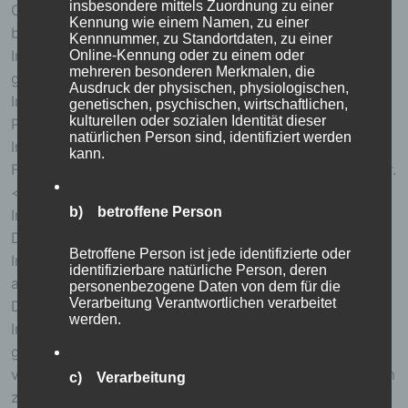
insbesondere mittels Zuordnung zu einer
Cookies dauerhaft widersprechen. Ferner können
Kennung wie einem Namen, zu einer
bereits gesetzte Cookies jederzeit über einen
Kennnummer, zu Standortdaten, zu einer
Internetbrowser oder andere Softwareprogramme
Online-Kennung oder zu einem oder
mehreren besonderen Merkmalen, die
gelöscht werden. Dies ist in allen gängigen
Ausdruck der physischen, physiologischen,
Internetbrowsern möglich. Deaktiviert die betroffene
genetischen, psychischen, wirtschaftlichen,
kulturellen oder sozialen Identität dieser
Person die Setzung von Cookies in dem genutzten
natürlichen Person sind, identifiziert werden
Internetbrowser, sind unter Umständen nicht alle
kann.
Funktionen unserer Internetseite vollumfänglich nutzbar.
<h4>Erfassung von allgemeinen Daten und
b) betroffene Person
Informationen</h4>
Die Internetseite erfasst mit jedem Aufruf der
Betroffene Person ist jede identifizierte oder
Internetseite durch eine betroffene Person oder ein
identifizierbare natürliche Person, deren
automatisiertes System eine Reihe von allgemeinen
personenbezogene Daten von dem für die
Verarbeitung Verantwortlichen verarbeitet
Daten und Informationen. Diese allgemeinen Daten und
werden.
Informationen werden in den Logfiles des Servers
gespeichert. Erfasst werden können die (1)
verwendeten Browsertypen und Versionen, (2) das vom
c) Verarbeitung
zugreifenden System verwendete Betriebssystem, (3)