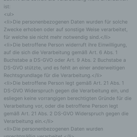
betroffenen Person gespeichert. Es erfolgt keine
ist:
Weitergabe dieser personenbezogenen Daten an
Dritte.
<ul>
Kommentarfunktion im Blog auf der
<li>Die personenbezogenen Daten wurden für solche
Internetseite
Zwecke erhoben oder auf sonstige Weise verarbeitet,
für welche sie nicht mehr notwendig sind.</li>
Wir bieten den Nutzern auf einem Blog, der sich
<li>Die betroffene Person widerruft ihre Einwilligung,
auf der Internetseite des für die Verarbeitung
Verantwortlichen befindet, die Möglichkeit,
auf die sich die Verarbeitung gemäß Art. 6 Abs. 1
individuelle Kommentare zu einzelnen Blog-
Buchstabe a DS-GVO oder Art. 9 Abs. 2 Buchstabe a
Beiträgen zu hinterlassen. Ein Blog ist ein auf
DS-GVO stützte, und es fehlt an einer anderweitigen
einer Internetseite geführtes, in der Regel öffentlich
einsehbares Portal, in welchem eine oder mehrere
Rechtsgrundlage für die Verarbeitung.</li>
Personen, die Blogger oder Web-Blogger genannt
<li>Die betroffene Person legt gemäß Art. 21 Abs. 1
werden, Artikel posten oder Gedanken in
sogenannten Blogposts niederschreiben können.
DS-GVO Widerspruch gegen die Verarbeitung ein, und
Die Blogposts können in der Regel von Dritten
esliegen keine vorrangigen berechtigten Gründe für die
kommentiert werden.
Verarbeitung vor, oder die betroffene Person legt
Hinterlässt eine betroffene Person einen
Kommentar in dem auf dieser Internetseite
gemäß Art. 21 Abs. 2 DS-GVO Widerspruch gegen die
veröffentlichten Blog, werden neben den von der
Verarbeitung ein.</li>
betroffenen Person hinterlassenen Kommentaren
<li>Die personenbezogenen Daten wurden
auch Angaben zum Zeitpunkt der
unrechtmäßig verarbeitet.</li>
Kommentareingabe sowie zu dem von der