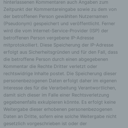
Cookie-ID. Eine Cookie-ID ist eine eindeutige
hinterlassenen Kommentaren auch Angaben zum
Kennung des Cookies. Sie besteht aus einer
Zeitpunkt der Kommentareingabe sowie zu dem von
Zeichenfolge, durch welche Internetseiten und
der betroffenen Person gewählten Nutzernamen
Server dem konkreten Internetbrowser zugeordnet
(Pseudonym) gespeichert und veröffentlicht. Ferner
werden können, in dem das Cookie gespeichert
wurde. Dies ermöglicht es den besuchten
wird die vom Internet-Service-Provider (ISP) der
Internetseiten und Servern, den individuellen
betroffenen Person vergebene IP-Adresse
Browser der betroffenen Person von anderen
mitprotokolliert. Diese Speicherung der IP-Adresse
Internetbrowsern, die andere Cookies enthalten,
erfolgt aus Sicherheitsgründen und für den Fall, dass
zu unterscheiden. Ein bestimmter Internetbrowser
kann über die eindeutige Cookie-ID wiedererkannt
die betroffene Person durch einen abgegebenen
und identifiziert werden.
Kommentar die Rechte Dritter verletzt oder
rechtswidrige Inhalte postet. Die Speicherung dieser
Durch den Einsatz von Cookies kann den Nutzern
dieser Internetseite nutzerfreundlichere Services
personenbezogenen Daten erfolgt daher im eigenen
bereitstellen, die ohne die Cookie-Setzung nicht
Interesse des für die Verarbeitung Verantwortlichen,
möglich wären.
damit sich dieser im Falle einer Rechtsverletzung
Mittels eines Cookies können die Informationen
gegebenenfalls exkulpieren könnte. Es erfolgt keine
und Angebote auf unserer Internetseite im Sinne
Weitergabe dieser erhobenen personenbezogenen
des Benutzers optimiert werden. Cookies
Daten an Dritte, sofern eine solche Weitergabe nicht
ermöglichen uns, wie bereits erwähnt, die
gesetzlich vorgeschrieben ist oder der
Benutzer unserer Internetseite wiederzuerkennen.