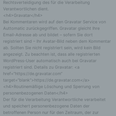
Zweck dieser Wiedererkennung ist es, den
Rechtsverteidigung des für die Verarbeitung
Nutzern die Verwendung unserer Internetseite zu
Verantwortlichen dient.
erleichtern. Der Benutzer einer Internetseite, die
<h4>Gravatar</h4>
Cookies verwendet, muss beispielsweise nicht bei
Bei Kommentaren wird auf den Gravatar Service von
jedem Besuch der Internetseite erneut seine
Zugangsdaten eingeben, weil dies von der
Auttomatic zurückgegriffen. Gravatar gleicht Ihre
Internetseite und dem auf dem Computersystem
Email-Adresse ab und bildet – sofern Sie dort
des Benutzers abgelegten Cookie übernommen
registriert sind – Ihr Avatar-Bild neben dem Kommentar
wird. Ein weiteres Beispiel ist das Cookie eines
ab. Sollten Sie nicht registriert sein, wird kein Bild
Warenkorbes im Online-Shop. Der Online-Shop
merkt sich die Artikel, die ein Kunde in den
angezeigt. Zu beachten ist, dass alle registrierten
virtuellen Warenkorb gelegt hat, über ein Cookie.
WordPress-User automatisch auch bei Gravatar
registriert sind. Details zu Gravatar: <a
Die betroffene Person kann die Setzung von
href=“https://de.gravatar.com“
Cookies durch unsere Internetseite jederzeit
mittels einer entsprechenden Einstellung des
target=“blank“>https://de.gravatar.com</a>
genutzten Internetbrowsers verhindern und damit
<h4>Routinemäßige Löschung und Sperrung von
der Setzung von Cookies dauerhaft
personenbezogenen Daten</h4>
widersprechen. Ferner können bereits gesetzte
Der für die Verarbeitung Verantwortliche verarbeitet
Cookies jederzeit über einen Internetbrowser oder
andere Softwareprogramme gelöscht werden. Dies
und speichert personenbezogene Daten der
ist in allen gängigen Internetbrowsern möglich.
betroffenen Person nur für den Zeitraum, der zur
Deaktiviert die betroffene Person die Setzung von