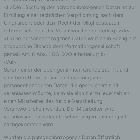
betroffenen Person gewählten Nutzernamen
<li>Die Löschung der personenbezogenen Daten ist zur
(Pseudonym) gespeichert und veröffentlicht.
Erfüllung einer rechtlichen Verpflichtung nach dem
Ferner wird die vom Internet-Service-Provider
Unionsrecht oder dem Recht der Mitgliedstaaten
(ISP) der betroffenen Person vergebene IP-
erforderlich, dem der Verantwortliche unterliegt.</li>
Adresse mitprotokolliert. Diese Speicherung der
IP-Adresse erfolgt aus Sicherheitsgründen und für
<li>Die personenbezogenen Daten wurden in Bezug auf
den Fall, dass die betroffene Person durch einen
angebotene Dienste der Informationsgesellschaft
abgegebenen Kommentar die Rechte Dritter
gemäß Art. 8 Abs. 1 DS-GVO erhoben.</li>
verletzt oder rechtswidrige Inhalte postet. Die
</ul>
Speicherung dieser personenbezogenen Daten
erfolgt daher im eigenen Interesse des für die
Sofern einer der oben genannten Gründe zutrifft und
Verarbeitung Verantwortlichen, damit sich dieser
eine betroffene Person die Löschung von
im Falle einer Rechtsverletzung gegebenenfalls
personenbezogenen Daten, die gespeichert sind,
exkulpieren könnte. Es erfolgt keine Weitergabe
veranlassen möchte, kann sie sich hierzu jederzeit an
dieser erhobenen personenbezogenen Daten an
Dritte, sofern eine solche Weitergabe nicht
einen Mitarbeiter des für die Verarbeitung
gesetzlich vorgeschrieben ist oder der
Verantwortlichen wenden. Der Mitarbeiter wird
Rechtsverteidigung des für die Verarbeitung
veranlassen, dass dem Löschverlangen unverzüglich
Verantwortlichen dient.
nachgekommen wird.
Gravatar
Wurden die personenbezogenen Daten öffentlich