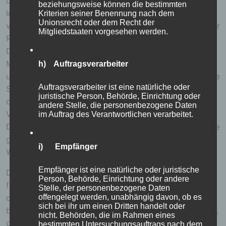
die Verarbeitung Verantwortlichen wird ferner die vom
beziehungsweise können die bestimmten
Internet-Service-Provider (ISP) der betroffenen Person
Kriterien seiner Benennung nach dem
Unionsrecht oder dem Recht der
vergebene IP-Adresse, das Datum sowie die Uhrzeit der
Mitgliedstaaten vorgesehen werden.
Registrierung gespeichert. Die Speicherung dieser
Daten erfolgt vor dem Hintergrund, dass nur so der
Missbrauch unserer Dienste verhindert werden kann,
h) Auftragsverarbeiter
und diese Daten im Bedarfsfall ermöglichen, begangene
Auftragsverarbeiter ist eine natürliche oder
Straftaten aufzuklären. Insofern ist die Speicherung
juristische Person, Behörde, Einrichtung oder
dieser Daten zur Absicherung des für die Verarbeitung
andere Stelle, die personenbezogene Daten
Verantwortlichen erforderlich. Eine Weitergabe dieser
im Auftrag des Verantwortlichen verarbeitet.
Daten an Dritte erfolgt grundsätzlich nicht, sofern keine
gesetzliche Pflicht zur Weitergabe besteht oder die
i) Empfänger
Weitergabe der Strafverfolgung dient.
Empfänger ist eine natürliche oder juristische
Die Registrierung der betroffenen Person unter
Person, Behörde, Einrichtung oder andere
freiwilliger Angabe personenbezogener Daten dient
Stelle, der personenbezogene Daten
offengelegt werden, unabhängig davon, ob es
dem für die Verarbeitung Verantwortlichen dazu, der
sich bei ihr um einen Dritten handelt oder
betroffenen Person Inhalte oder Leistungen anzubieten,
nicht. Behörden, die im Rahmen eines
die aufgrund der Natur der Sache nur registrierten
bestimmten Untersuchungsauftrags nach dem