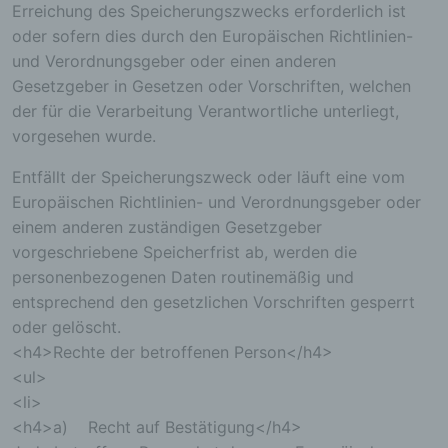
Erreichung des Speicherungszwecks erforderlich ist
Cookies in dem genutzten Internetbrowser, sind
oder sofern dies durch den Europäischen Richtlinien-
unter Umständen nicht alle Funktionen unserer
Internetseite vollumfänglich nutzbar.
und Verordnungsgeber oder einen anderen
Gesetzgeber in Gesetzen oder Vorschriften, welchen
Erfassung von allgemeinen Daten und
Informationen
der für die Verarbeitung Verantwortliche unterliegt,
vorgesehen wurde.
Die Internetseite erfasst mit jedem Aufruf der
Internetseite durch eine betroffene Person oder ein
Entfällt der Speicherungszweck oder läuft eine vom
automatisiertes System eine Reihe von
Europäischen Richtlinien- und Verordnungsgeber oder
allgemeinen Daten und Informationen. Diese
einem anderen zuständigen Gesetzgeber
allgemeinen Daten und Informationen werden in
den Logfiles des Servers gespeichert. Erfasst
vorgeschriebene Speicherfrist ab, werden die
werden können die (1) verwendeten Browsertypen
personenbezogenen Daten routinemäßig und
und Versionen, (2) das vom zugreifenden System
verwendete Betriebssystem, (3) die Internetseite,
entsprechend den gesetzlichen Vorschriften gesperrt
von welcher ein zugreifendes System auf unsere
oder gelöscht.
Internetseite gelangt (sogenannte Referrer), (4) die
<h4>Rechte der betroffenen Person</h4>
Unterwebseiten, welche über ein zugreifendes
System auf unserer Internetseite angesteuert
<ul>
werden, (5) das Datum und die Uhrzeit eines
<li>
Zugriffs auf die Internetseite, (6) eine Internet-
Protokoll-Adresse (IP-Adresse), (7) der Internet-
<h4>a) Recht auf Bestätigung</h4>
Service-Provider des zugreifenden Systems und