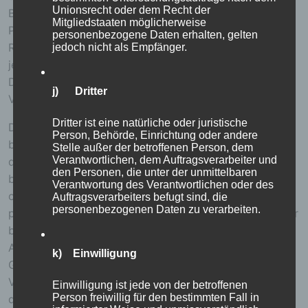
Unionsrecht oder dem Recht der
Benutzern angeboten werden können. Registrierten
Mitgliedstaaten möglicherweise
Personen steht die Möglichkeit frei, die bei der
personenbezogene Daten erhalten, gelten
Registrierung angegebenen personenbezogenen Daten
jedoch nicht als Empfänger.
jederzeit abzuändern oder vollständig aus dem
Datenbestand des für die Verarbeitung
j) Dritter
Verantwortlichen löschen zu lassen.
Dritter ist eine natürliche oder juristische
Der für die Verarbeitung Verantwortliche erteilt jeder
Person, Behörde, Einrichtung oder andere
betroffenen Person jederzeit auf Anfrage Auskunft
Stelle außer der betroffenen Person, dem
Verantwortlichen, dem Auftragsverarbeiter und
darüber, welche personenbezogenen Daten über die
den Personen, die unter der unmittelbaren
betroffene Person gespeichert sind. Ferner berichtigt
Verantwortung des Verantwortlichen oder des
oder löscht der für die Verarbeitung Verantwortliche
Auftragsverarbeiters befugt sind, die
personenbezogenen Daten zu verarbeiten.
personenbezogene Daten auf Wunsch oder Hinweis der
betroffenen Person, soweit dem keine gesetzlichen
Aufbewahrungspflichten entgegenstehen. Die
k) Einwilligung
Gesamtheit der Mitarbeiter des für die Verarbeitung
Verantwortlichen stehen der betroffenen Person in
Einwilligung ist jede von der betroffenen
Person freiwillig für den bestimmten Fall in
diesem Zusammenhang als Ansprechpartner zur