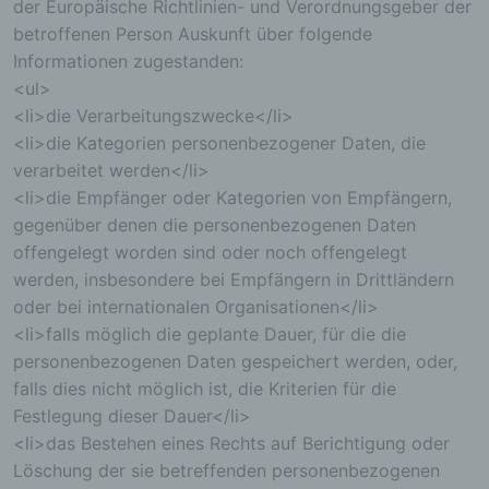
der Europäische Richtlinien- und Verordnungsgeber der
personenbezogenen Daten sicherzustellen. Die
betroffenen Person Auskunft über folgende
anonymen Daten der Server-Logfiles werden
Informationen zugestanden:
getrennt von allen durch eine betroffene Person
angegebenen personenbezogenen Daten
<ul>
gespeichert.
<li>die Verarbeitungszwecke</li>
<li>die Kategorien personenbezogener Daten, die
Registrierung auf unserer Internetseite
verarbeitet werden</li>
Die betroffene Person hat die Möglichkeit, sich auf
<li>die Empfänger oder Kategorien von Empfängern,
der Internetseite des für die Verarbeitung
gegenüber denen die personenbezogenen Daten
Verantwortlichen unter Angabe von
offengelegt worden sind oder noch offengelegt
personenbezogenen Daten zu registrieren.
Welche personenbezogenen Daten dabei an den
werden, insbesondere bei Empfängern in Drittländern
für die Verarbeitung Verantwortlichen übermittelt
oder bei internationalen Organisationen</li>
werden, ergibt sich aus der jeweiligen
Eingabemaske, die für die Registrierung
<li>falls möglich die geplante Dauer, für die die
verwendet wird. Die von der betroffenen Person
personenbezogenen Daten gespeichert werden, oder,
eingegebenen personenbezogenen Daten werden
falls dies nicht möglich ist, die Kriterien für die
ausschließlich für die interne Verwendung bei dem
für die Verarbeitung Verantwortlichen und für
Festlegung dieser Dauer</li>
eigene Zwecke erhoben und gespeichert. Der für
<li>das Bestehen eines Rechts auf Berichtigung oder
die Verarbeitung Verantwortliche kann die
Löschung der sie betreffenden personenbezogenen
Weitergabe an einen oder mehrere