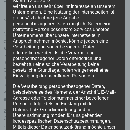
E-Mail: info@heimatverein-ensch.de
Stand: 12.04.2023
Wir freuen uns sehr über Ihr Interesse an unserem
Unternehmen. Eine Nutzung der Internetseiten ist
grundsätzlich ohne jede Angabe
<h4>Cookies / SessionStorage / LocalStorage</h4>
personenbezogener Daten möglich. Sofern eine
Die Internetseiten verwenden teilweise so genannte
betroffene Person besondere Services unseres
Cookies, LocalStorage und SessionStorage. Dies dient
Unternehmens über unsere Internetseite in
dazu, unser Angebot nutzerfreundlicher, effektiver und
Anspruch nehmen möchte, könnte jedoch eine
Verarbeitung personenbezogener Daten
sicherer zu machen. Local Storage und SessionStorage
erforderlich werden. Ist die Verarbeitung
ist eine Technologie, mit welcher ihr Browser Daten auf
personenbezogener Daten erforderlich und
Ihrem Computer oder mobilen Gerät abspeichert.
besteht für eine solche Verarbeitung keine
Cookies sind Textdateien, welche über einen
gesetzliche Grundlage, holen wir generell eine
Einwilligung der betroffenen Person ein.
Internetbrowser auf einem Computersystem abgelegt
und gespeichert werden. Sie können die Verwendung
Die Verarbeitung personenbezogener Daten,
von Cookies, LocalStorage und SessionStorage durch
beispielsweise des Namens, der Anschrift, E-Mail-
Adresse oder Telefonnummer einer betroffenen
entsprechende Einstellung in Ihrem Browser verhindern.
Person, erfolgt stets im Einklang mit der
Datenschutz-Grundverordnung und in
Zahlreiche Internetseiten und Server verwenden
Übereinstimmung mit den für uns geltenden
Cookies. Viele Cookies enthalten eine sogenannte
landesspezifischen Datenschutzbestimmungen.
Cookie-ID. Eine Cookie-ID ist eine eindeutige Kennung
Mittels dieser Datenschutzerklärung möchte unser