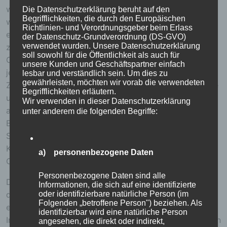
wie bereits erwähnt, die Benutzer unserer Internetseite
Die Datenschutzerklärung beruht auf den
Begrifflichkeiten, die durch den Europäischen
wiederzuerkennen. Zweck dieser Wiedererkennung ist
Richtlinien- und Verordnungsgeber beim Erlass
es, den Nutzern die Verwendung unserer Internetseite
der Datenschutz-Grundverordnung (DS-GVO)
verwendet wurden. Unsere Datenschutzerklärung
zu erleichtern. Der Benutzer einer Internetseite, die
soll sowohl für die Öffentlichkeit als auch für
Cookies verwendet, muss beispielsweise nicht bei
unsere Kunden und Geschäftspartner einfach
jedem Besuch der Internetseite erneut seine
lesbar und verständlich sein. Um dies zu
gewährleisten, möchten wir vorab die verwendeten
Zugangsdaten eingeben, weil dies von der Internetseite
Begrifflichkeiten erläutern.
und dem auf dem Computersystem des Benutzers
Wir verwenden in dieser Datenschutzerklärung
abgelegten Cookie übernommen wird. Ein weiteres
unter anderem die folgenden Begriffe:
Beispiel ist das Cookie eines Warenkorbes im Online-
Shop. Der Online-Shop merkt sich die Artikel, die ein
Kunde in den virtuellen Warenkorb gelegt hat, über ein
a) personenbezogene Daten
Cookie.
Personenbezogene Daten sind alle
Die betroffene Person kann die Setzung von Cookies
Informationen, die sich auf eine identifizierte
oder identifizierbare natürliche Person (im
durch unsere Internetseite jederzeit mittels einer
Folgenden „betroffene Person") beziehen. Als
entsprechenden Einstellung des genutzten
identifizierbar wird eine natürliche Person
Internetbrowsers verhindern und damit der Setzung von
angesehen, die direkt oder indirekt,