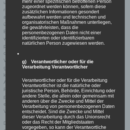
mehr einer spezifischen betroffenen Person
unter Angabe von personenbezogenen Daten zu
zugeordnet werden können, sofern diese
registrieren. Welche personenbezogenen Daten dabei
zusätzlichen Informationen gesondert
an den für die Verarbeitung Verantwortlichen
aufbewahrt werden und technischen und
organisatorischen Maßnahmen unterliegen,
übermittelt werden, ergibt sich aus der jeweiligen
die gewährleisten, dass die
Eingabemaske, die für die Registrierung verwendet
personenbezogenen Daten nicht einer
identifizierten oder identifizierbaren
wird. Die von der betroffenen Person eingegebenen
natürlichen Person zugewiesen werden.
personenbezogenen Daten werden ausschließlich für
die interne Verwendung bei dem für die Verarbeitung
Verantwortlichen und für eigene Zwecke erhoben und
g) Verantwortlicher oder für die
Verarbeitung Verantwortlicher
gespeichert. Der für die Verarbeitung Verantwortliche
kann die Weitergabe an einen oder mehrere
Verantwortlicher oder für die Verarbeitung
Auftragsverarbeiter, beispielsweise einen
Verantwortlicher ist die natürliche oder
Paketdienstleister, veranlassen, der die
juristische Person, Behörde, Einrichtung oder
andere Stelle, die allein oder gemeinsam mit
personenbezogenen Daten ebenfalls ausschließlich für
anderen über die Zwecke und Mittel der
eine interne Verwendung, die dem für die Verarbeitung
Verarbeitung von personenbezogenen Daten
Verantwortlichen zuzurechnen ist, nutzt.
entscheidet. Sind die Zwecke und Mittel
dieser Verarbeitung durch das Unionsrecht
oder das Recht der Mitgliedstaaten
Durch eine Registrierung auf der Internetseite des für
vorgegeben, so kann der Verantwortliche