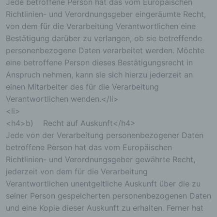
Jede betroffene Person hat das vom Europäischen
(8) sonstige ähnliche Daten und Informationen, die
Richtlinien- und Verordnungsgeber eingeräumte Recht,
der Gefahrenabwehr im Falle von Angriffen auf
unsere informationstechnologischen Systeme
von dem für die Verarbeitung Verantwortlichen eine
dienen.
Bestätigung darüber zu verlangen, ob sie betreffende
Bei der Nutzung dieser allgemeinen Daten und
personenbezogene Daten verarbeitet werden. Möchte
Informationen ziehen wird keine Rückschlüsse auf
die betroffene Person. Diese Informationen werden
eine betroffene Person dieses Bestätigungsrecht in
vielmehr benötigt, um (1) die Inhalte unserer
Anspruch nehmen, kann sie sich hierzu jederzeit an
Internetseite korrekt auszuliefern, (2) die Inhalte
einen Mitarbeiter des für die Verarbeitung
unserer Internetseite sowie die Werbung für diese
Verantwortlichen wenden.</li>
zu optimieren, (3) die dauerhafte
Funktionsfähigkeit unserer
<li>
informationstechnologischen Systeme und der
<h4>b) Recht auf Auskunft</h4>
Technik unserer Internetseite zu gewährleisten
Jede von der Verarbeitung personenbezogener Daten
sowie (4) um Strafverfolgungsbehörden im Falle
betroffene Person hat das vom Europäischen
eines Cyberangriffes die zur Strafverfolgung
notwendigen Informationen bereitzustellen. Diese
Richtlinien- und Verordnungsgeber gewährte Recht,
anonym erhobenen Daten und Informationen
jederzeit von dem für die Verarbeitung
werden durch uns daher einerseits statistisch und
Verantwortlichen unentgeltliche Auskunft über die zu
ferner mit dem Ziel ausgewertet, den Datenschutz
seiner Person gespeicherten personenbezogenen Daten
und die Datensicherheit in unserem Unternehmen
zu erhöhen, um letztlich ein optimales
und eine Kopie dieser Auskunft zu erhalten. Ferner hat
Schutzniveau für die von uns verarbeiteten