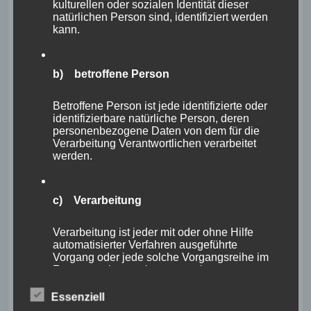
kulturellen oder sozialen Identität dieser
natürlichen Person sind, identifiziert werden
kann.
b) betroffene Person
Betroffene Person ist jede identifizierte oder
identifizierbare natürliche Person, deren
personenbezogene Daten von dem für die
Verarbeitung Verantwortlichen verarbeitet
werden.
c) Verarbeitung
Verarbeitung ist jeder mit oder ohne Hilfe
automatisierter Verfahren ausgeführte
Vorgang oder jede solche Vorgangsreihe im
Zusammenhang mit personenbezogenen
Daten wie das Erheben, das Erfassen, die
Organisation, das Ordnen, die Speicherung,
Essenziell
die Anpassung oder Veränderung, das