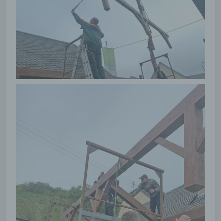
persönliche Aspekte, die sich auf eine
natürliche Person beziehen, zu bewerten,
insbesondere, um Aspekte bezüglich
Arbeitsleistung, wirtschaftlicher Lage,
Gesundheit, persönlicher Vorlieben,
Interessen, Zuverlässigkeit, Verhalten,
Aufenthaltsort oder Ortswechsel dieser
natürlichen Person zu analysieren oder
vorherzusagen.
f) Pseudonymisierung
Pseudonymisierung ist die Verarbeitung
personenbezogener Daten in einer Weise, auf
welche die personenbezogenen Daten ohne
Hinzuziehung zusätzlicher Informationen nicht
mehr einer spezifischen betroffenen Person
zugeordnet werden können, sofern diese
zusätzlichen Informationen gesondert
aufbewahrt werden und technischen und
organisatorischen Maßnahmen unterliegen,
die gewährleisten, dass die
personenbezogenen Daten nicht einer