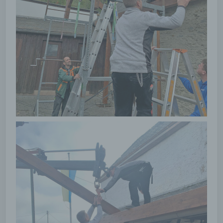
identifizierten oder identifizierbaren
natürlichen Person zugewiesen werden.
g) Verantwortlicher oder für die
Verarbeitung Verantwortlicher
Verantwortlicher oder für die Verarbeitung
Verantwortlicher ist die natürliche oder
juristische Person, Behörde, Einrichtung oder
andere Stelle, die allein oder gemeinsam mit
anderen über die Zwecke und Mittel der
Verarbeitung von personenbezogenen Daten
entscheidet. Sind die Zwecke und Mittel
dieser Verarbeitung durch das Unionsrecht
oder das Recht der Mitgliedstaaten
vorgegeben, so kann der Verantwortliche
beziehungsweise können die bestimmten
Kriterien seiner Benennung nach dem
Unionsrecht oder dem Recht der
Mitgliedstaaten vorgesehen werden.