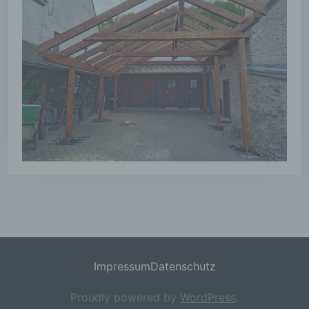
j) Dritter
Dritter ist eine natürliche oder juristische
Person, Behörde, Einrichtung oder andere
Stelle außer der betroffenen Person, dem
Verantwortlichen, dem Auftragsverarbeiter und
den Personen, die unter der unmittelbaren
Verantwortung des Verantwortlichen oder des
Auftragsverarbeiters befugt sind, die
personenbezogenen Daten zu verarbeiten.
k) Einwilligung
Einwilligung ist jede von der betroffenen
Person freiwillig für den bestimmten Fall in
informierter Weise und unmissverständlich
abgegebene Willensbekundung in Form einer
Erklärung oder einer sonstigen eindeutigen
bestätigenden Handlung, mit der die
Impressum
Datenschutz
betroffene Person zu verstehen gibt, dass sie
mit der Verarbeitung der sie betreffenden
Proudly powered by
WordPress
.
personenbezogenen Daten einverstanden ist.