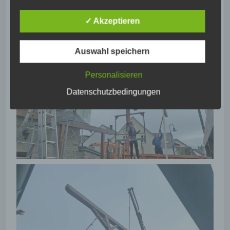
Auslesen, das Abfragen, die Verwendung, die
Offenlegung durch Übermittlung, Verbreitung
✓ Akzeptieren
oder eine andere Form der Bereitstellung, den
Abgleich oder die Verknüpfung, die
Einschränkung, das Löschen oder die
Auswahl speichern
Vernichtung.
Personalisieren
d) Einschränkung der Verarbeitung
Datenschutzbedingungen
Einschränkung der Verarbeitung ist die
Markierung gespeicherter personenbezogener
Daten mit dem Ziel, ihre künftige Verarbeitung
einzuschränken.
e) Profiling
Profiling ist jede Art der automatisierten
Verarbeitung personenbezogener Daten, die
darin besteht, dass diese personenbezogenen
Daten verwendet werden, um bestimmte