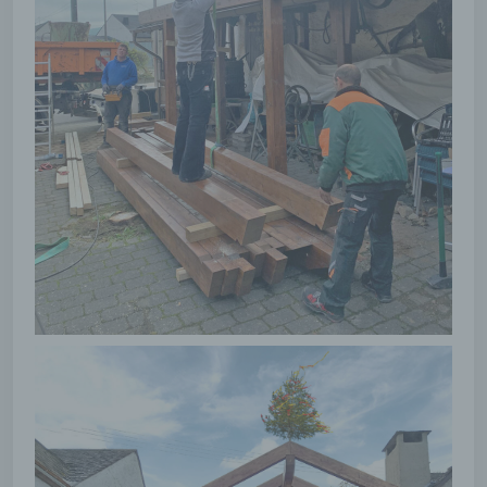
h) Auftragsverarbeiter
Auftragsverarbeiter ist eine natürliche oder
juristische Person, Behörde, Einrichtung oder
andere Stelle, die personenbezogene Daten
im Auftrag des Verantwortlichen verarbeitet.
i) Empfänger
Empfänger ist eine natürliche oder juristische
Person, Behörde, Einrichtung oder andere
Stelle, der personenbezogene Daten
offengelegt werden, unabhängig davon, ob es
sich bei ihr um einen Dritten handelt oder
nicht. Behörden, die im Rahmen eines
bestimmten Untersuchungsauftrags nach dem
Unionsrecht oder dem Recht der
Mitgliedstaaten möglicherweise
personenbezogene Daten erhalten, gelten
jedoch nicht als Empfänger.