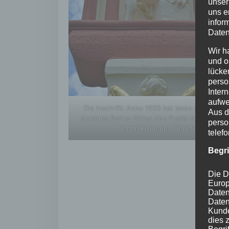
unser
uns e
infor
Daten
Wir h
und o
lücke
perso
Inter
aufwe
Die Inschrift: Anno 1633 hat lasen machen de
Aus d
ehrsame Petrus Dixius den Fusfal der schmerz
perso
ichen Kroenung Christi
telef
Begr
Die D
Europ
Daten
Daten
Kunde
dies 