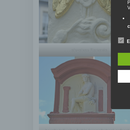
P
V
c
V
E
a
. . . einzelnen Elemente . . .
Z
E
A
V
e
V
d
E
p
e