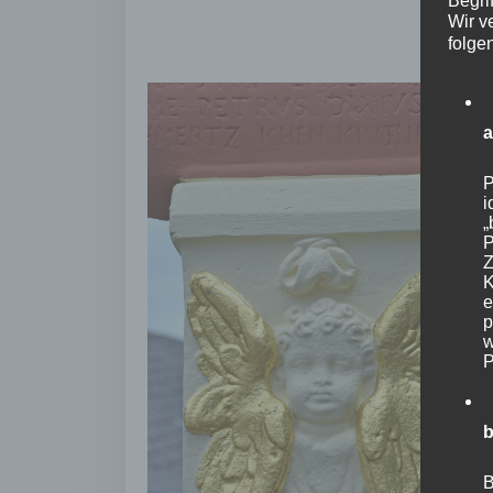
Begrif
Wir v
folge
P
i
„
P
Z
K
e
p
w
P
b
B