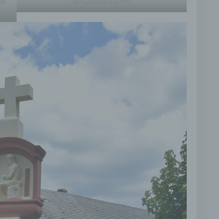
es
fertiggestelltes Bild
) Profiling
rofiling ist jede Art der automatisierten Verarbeitung
ersonenbezogener Daten, die darin besteht, dass diese
ersonenbezogenen Daten verwendet werden, um bestimmte
ersönliche Aspekte, die sich auf eine natürliche Person beziehe
ewerten, insbesondere, um Aspekte bezüglich Arbeitsleistung,
irtschaftlicher Lage, Gesundheit, persönlicher Vorlieben, Intere
uverlässigkeit, Verhalten, Aufenthaltsort oder Ortswechsel dies
atürlichen Person zu analysieren oder vorherzusagen.
f) Pseudonymisierung
seudonymisierung ist die Verarbeitung personenbezogener Dat
iner Weise, auf welche die personenbezogenen Daten ohne
inzuziehung zusätzlicher Informationen nicht mehr einer
pezifischen betroffenen Person zugeordnet werden können, sof
iese zusätzlichen Informationen gesondert aufbewahrt werden 
echnischen und organisatorischen Maßnahmen unterliegen, die
ewährleisten, dass die personenbezogenen Daten nicht einer
dentifizierten oder identifizierbaren natürlichen Person zugewie