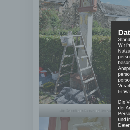
Dat
Stand
Wir f
Nutzu
perso
beson
Anspr
perso
perso
Verar
Einwi
Die V
der A
Die Arbeit am Kreuz ist im Gange.
Perso
und i
Daten